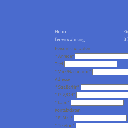
Huber
Ki
Ferienwohnung
88
Persönliche Daten
*
Anrede*
Titel
*
Vor-/Nachname*
Adresse
*
Straße/Nr.*
*
PLZ/Ort*
*
Land*
Kontaktdaten
*
E-Mail*
*
Telefon*