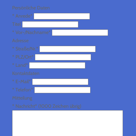
Persönliche Daten
*
Anrede*
Titel
*
Vor-/Nachname*
Adresse
*
Straße/Nr.*
*
PLZ/Ort*
*
Land*
Kontaktdaten
*
E-Mail*
*
Telefon*
Mitteilung
*
Nachricht*
(1000 Zeichen übrig)