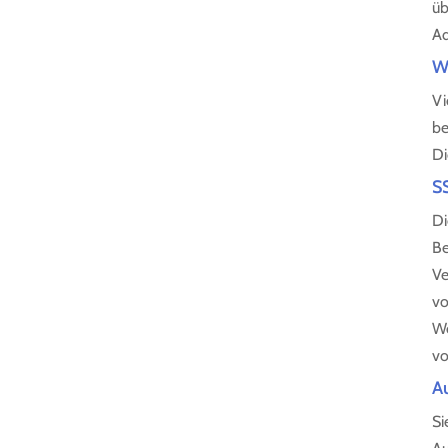
üb
Ad
Wi
Vi
be
Di
S
Di
Be
Ve
vo
We
vo
A
Si