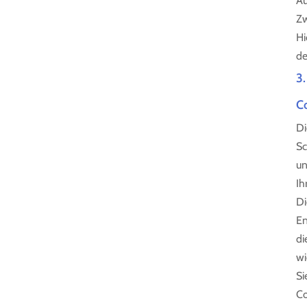
Au
Zw
Hi
de
3
C
Di
Sc
un
Ih
Di
En
di
wi
Si
Co