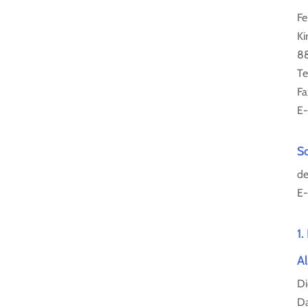
Fe
Ki
88
Te
Fa
E-
S
de
E-
1.
A
Di
Da