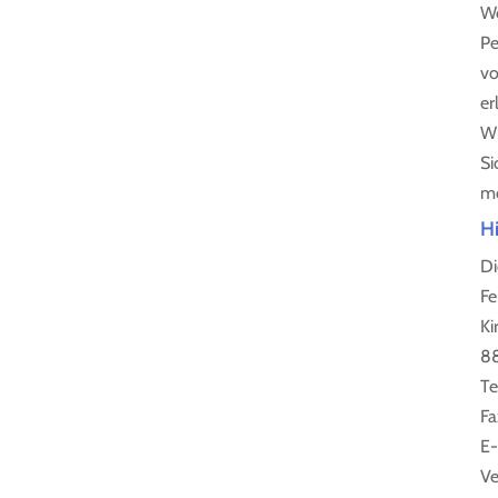
We
Pe
vo
er
Wi
Si
mö
Hi
Di
Fe
Ki
88
Te
Fa
E-
Ve