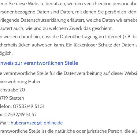
nn Sie diese Website benutzen, werden verschiedene personenb
rsonenbezogene Daten sind Daten, mit denen Sie persönlich ident
rliegende Datenschutzerklärung erläutert, welche Daten wir erhebe
läutert auch, wie und zu welchem Zweck das geschieht.
r weisen darauf hin, dass die Datenübertragung im Internet (z.B. 
cherheitslücken aufweisen kann. Ein lückenloser Schutz der Daten vo
glich.
nweis zur verantwortlichen Stelle
e verantwortliche Stelle für die Datenverarbeitung auf dieser Websit
rienwohnung Huber
rchstraße 20
719 Stetten
lefon: 07532/49 51 51
x: 07532/49 51 52
Mail:
huberamsee@t-online.de
rantwortliche Stelle ist die natürliche oder juristische Person, die