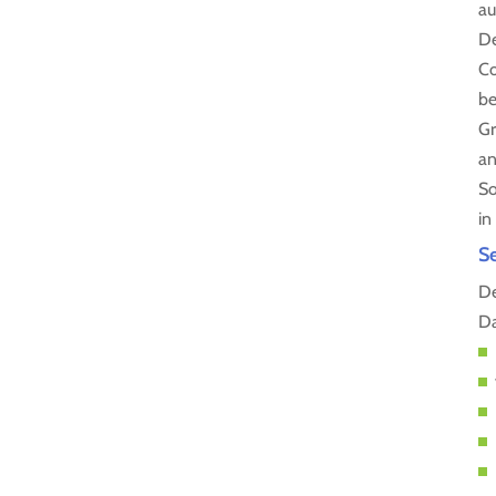
au
De
Co
be
Gr
an
So
in
S
De
Da