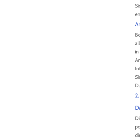
Si
en
An
Be
al
in
An
In
Si
Da
2.
D
Di
pe
di