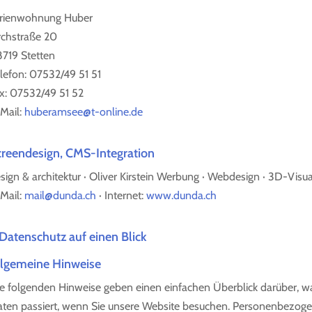
rienwohnung Huber
rchstraße 20
719 Stetten
lefon: 07532/49 51 51
x: 07532/49 51 52
Mail:
huberamsee@t-online.de
creendesign, CMS-Integration
sign & architektur · Oliver Kirstein Werbung · Webdesign · 3D-Visu
Mail:
mail@dunda.ch
· Internet:
www.dunda.ch
 Datenschutz auf einen Blick
llgemeine Hinweise
e folgenden Hinweise geben einen einfachen Überblick darüber, 
ten passiert, wenn Sie unsere Website besuchen. Personenbezoge