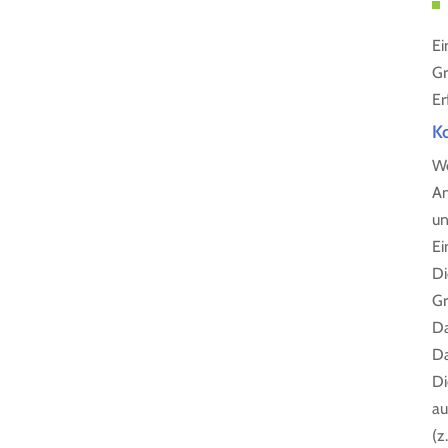
Ei
Gr
Er
K
We
An
un
Ei
Di
Gr
Da
Da
Di
au
(z